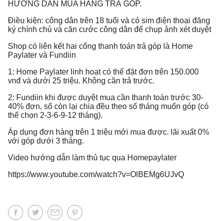
HƯỚNG DẪN MUA HÀNG TRẢ GÓP.
Điều kiện: công dân trên 18 tuổi và có sim điện thoại đăng
ký chính chủ và căn cước công dân để chụp ảnh xét duyệt
Shop có liên kết hai cổng thanh toán trả góp là Home
Paylater và Fundiin
1: Home Paylater linh hoạt có thể đặt đơn trên 150.000
vnđ và dưới 25 triệu. Không cần trả trước.
2: Fundiin khi được duyệt mua cần thanh toán trước 30-
40% đơn, số còn lại chia đều theo số tháng muốn góp (có
thể chọn 2-3-6-9-12 tháng).
Áp dụng đơn hàng trên 1 triệu mới mua được. lãi xuất 0%
với góp dưới 3 tháng.
Video hướng dẫn làm thủ tục qua Homepaylater
https://www.youtube.com/watch?v=OlBEMg6UJvQ