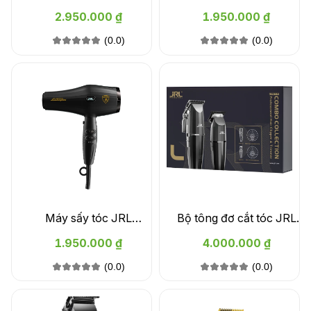
FF2020 Limited Gold
Lamborghini Forte Pro Lite
2.950.000 ₫
1.950.000 ₫
Collection Gold Clipper và
2020L Dryer - màu vàng
(0.0)
(0.0)
Trimmer Set
Máy sấy tóc JRL
Bộ tông đơ cắt tóc JRL
Lamborghini Forte Pro Lite
Onyx Combo
1.950.000 ₫
4.000.000 ₫
2020L Dryer - màu đen
(0.0)
(0.0)