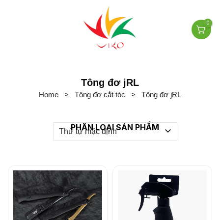
0
Tông đơ jRL
Home
>
Tông đơ cắt tóc
>
Tông đơ jRL
PHÂN LOẠI SẢN PHẨM
Thứ tự mặc định