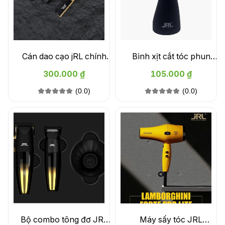
Cán dao cạo jRL chính
Bình xịt cắt tóc phun
hãng Black Magnetic
sương jRL JC00374
300.000 ₫
105.000 ₫
Straight Edge Razor
(0.0)
(0.0)
Bộ combo tông đơ JRL
Máy sấy tóc JRL