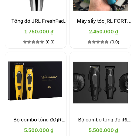
Tông đơ JRL FreshFade
Máy sấy tóc jRL FORTE
2020C Silver
PRO FP 2020H màu xanh
1.750.000 ₫
2.450.000 ₫
(0.0)
(0.0)
Bộ combo tông đơ jRL
Bộ combo tông đơ jRL
Diamate chính hãng -
Diamante - màu đen
5.500.000 ₫
5.500.000 ₫
màu vàng