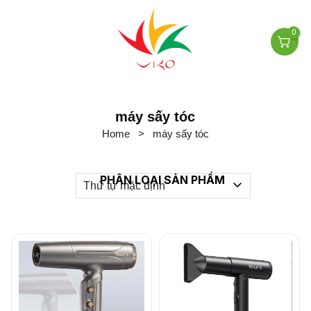
0
máy sấy tóc
Home
>
máy sấy tóc
PHÂN LOẠI SẢN PHẨM
Thứ tự mặc định