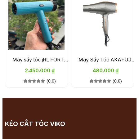
Máy sấy tóc jRL FORTE
Máy Sấy Tóc AKAFUJI
PRO FP 2020H màu xanh
AK 8955 - 2300W, 2 chế
2.450.000 ₫
480.000 ₫
gió 3 chế độ nhiệt
(0.0)
(0.0)
KÉO CẮT TÓC VIKO