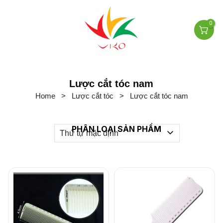
0
Lược cắt tóc nam
Home
>
Lược cắt tóc
>
Lược cắt tóc nam
PHÂN LOẠI SẢN PHẨM
Thứ tự mặc định