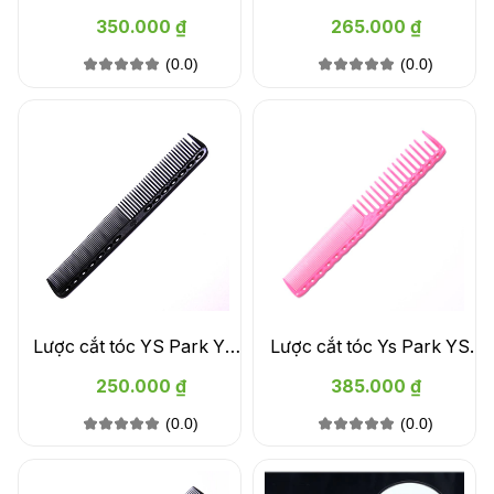
đơ YS park HS282 màu
Park YS-234 chính hãng
350.000 ₫
265.000 ₫
cam
(0.0)
(0.0)
Lược cắt tóc YS Park YS-
Lược cắt tóc Ys Park YS-
339 chính hãng
332
250.000 ₫
385.000 ₫
(0.0)
(0.0)