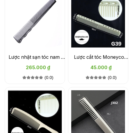
Lược nhặt sạn tóc nam YS
Lược cắt tóc Moneycom
Park YS-252 chính hãng
G39
265.000 ₫
45.000 ₫
(0.0)
(0.0)