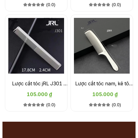
(0.0)
(0.0)
Lược cắt tóc jRL J301 -
Lược cắt tóc nam, kê tông
Trắng
đơ jRL J201 - Trắng
105.000 ₫
105.000 ₫
(0.0)
(0.0)