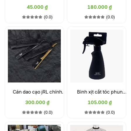
Grafiti TUNGNT86 - mẫu
cao cấp
45.000 ₫
180.000 ₫
116
(0.0)
(0.0)
Cán dao cạo jRL chính
Bình xịt cắt tóc phun
hãng Black Magnetic
sương jRL JC00374
300.000 ₫
105.000 ₫
Straight Edge Razor
(0.0)
(0.0)