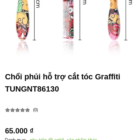
Chổi phủi hỗ trợ cắt tóc Graffiti
TUNGNT86130
(0)
65.000 ₫
Danh mục:
phụ kiện đồ nghề, sản phẩm khác