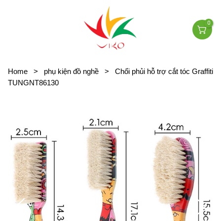
0
Home
>
phụ kiện đồ nghề
>
Chổi phủi hỗ trợ cắt tóc Graffiti
TUNGNT86130