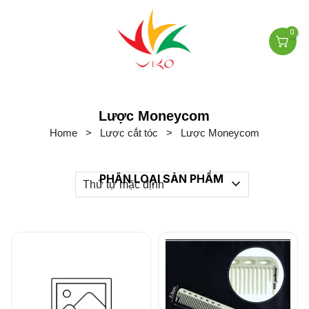
0
Lược Moneycom
Home
>
Lược cắt tóc
>
Lược Moneycom
PHÂN LOẠI SẢN PHẨM
Thứ tự mặc định