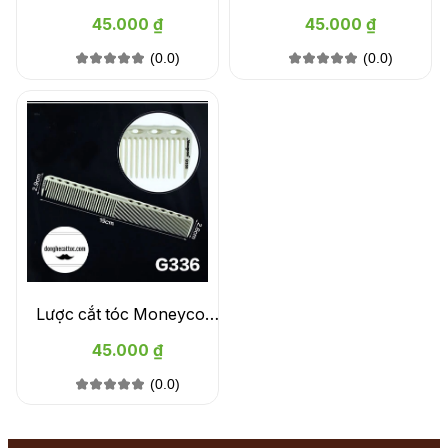
g29
Moneycom g30
45.000 ₫
45.000 ₫
(0.0)
(0.0)
Lược cắt tóc Moneycom
G36
45.000 ₫
(0.0)