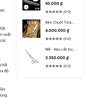
Moneycom G36
45.000 ₫
cao.
(0.0)
Kéo Chuốt Tora
CR-57B
hật
4.000.000 ₫
n xuất
(0.0)
 các
NB- Kéo cắt tóc
TORA NB-260
3.350.000 ₫
.
chất
(0.0)
ra độ
lần
dùng