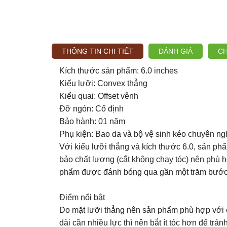
THÔNG TIN CHI TIẾT
ĐÁNH GIÁ
CH
Kích thước sản phẩm: 6.0 inches
Kiểu lưỡi: Convex thẳng
Kiểu quai: Offset vênh
Đỡ ngón: Cố định
Bảo hành: 01 năm
Phụ kiện: Bao da và bộ vệ sinh kéo chuyên ng
Với kiểu lưỡi thẳng và kích thước 6.0, sản phẩ
bảo chất lượng (cắt không chạy tóc) nên phù 
phẩm được đánh bóng qua gần một trăm bước vì
Điểm nổi bật
Do mặt lưỡi thẳng nên sản phẩm phù hợp với 
dài cần nhiều lực thì nên bắt ít tóc hơn để tránh