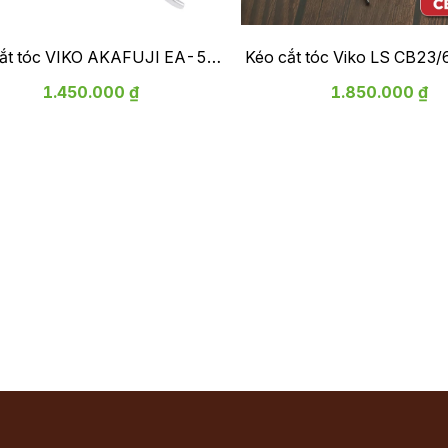
cắt tóc VIKO AKAFUJI EA-573
Kéo cắt tóc Viko LS CB23/
- bảo hành 1 năm
hành 2 năm
1.450.000 ₫
1.850.000 ₫