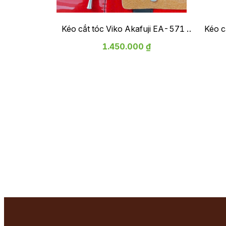
Kéo cắt tóc Viko Akafuji EA-571 -
Kéo 
bảo hành 1 năm
1.450.000 ₫