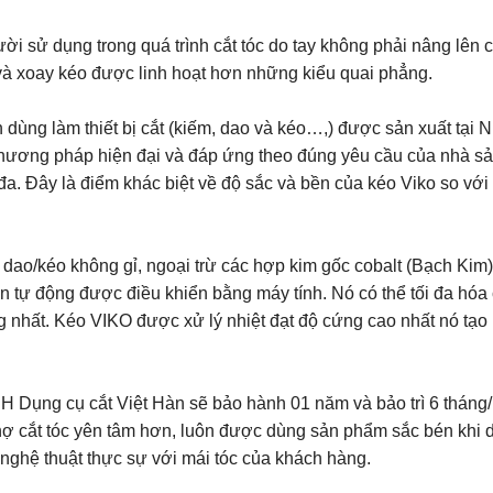
ời sử dụng trong quá trình cắt tóc do tay không phải nâng lên 
 và xoay kéo được linh hoạt hơn những kiểu quai phẳng.
 dùng làm thiết bị cắt (kiếm, dao và kéo…,) được sản xuất tại N
o phương pháp hiện đại và đáp ứng theo đúng yêu cầu của nhà sả
đa. Đây là điểm khác biệt về độ sắc và bền của kéo Viko so với
 dao/kéo không gỉ, ngoại trừ các hợp kim gốc cobalt (Bạch Kim)
 tự động được điều khiển bằng máy tính. Nó có thể tối đa hóa 
ng nhất. Kéo VIKO được xử lý nhiệt đạt độ cứng cao nhất nó tạo 
 Dụng cụ cắt Việt Hàn sẽ bảo hành 01 năm và bảo trì 6 tháng/
hợ cắt tóc yên tâm hơn, luôn được dùng sản phẩm sắc bén khi 
ghệ thuật thực sự với mái tóc của khách hàng.