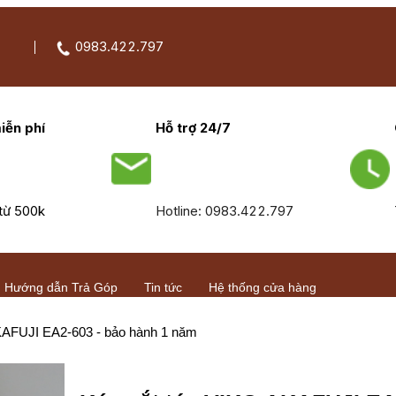
0983.422.797
iễn phí
Hỗ trợ 24/7
từ 500k
Hotline: 0983.422.797
Hướng dẫn Trả Góp
Tin tức
Hệ thống cửa hàng
KAFUJI EA2-603 - bảo hành 1 năm