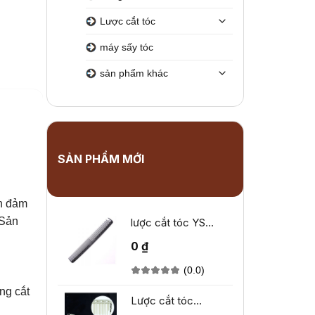
Lược cắt tóc
máy sấy tóc
sản phẩm khác
SẢN PHẨM MỚI
ẫn đảm
 Sản
lược cắt tóc YS
Park YS-333
0 ₫
(0.0)
ng cắt
Lược cắt tóc