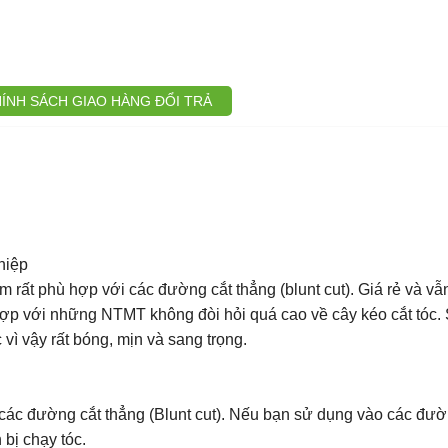
ÍNH SÁCH GIAO HÀNG ĐỔI TRẢ
hiệp
m rất phù hợp với các đường cắt thẳng (blunt cut). Giá rẻ và v
hợp với những NTMT không đòi hỏi quá cao về cây kéo cắt tóc.
 vậy rất bóng, mịn và sang trọng.
các đường cắt thẳng (Blunt cut). Nếu bạn sử dụng vào các đườ
 bị chạy tóc.