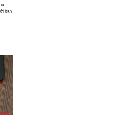
phù
với bạn