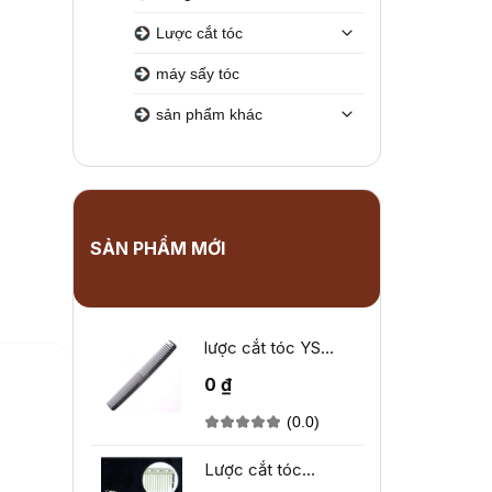
Lược cắt tóc
máy sấy tóc
sản phẩm khác
SẢN PHẨM MỚI
lược cắt tóc YS
Park YS-333
0 ₫
(0.0)
Lược cắt tóc