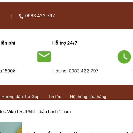
0983.422.797
iễn phí
Hỗ trợ 24/7
từ 500k
Hotline: 0983.422.797
Hướng dẫn Trả Góp
Tin tức
Hệ thống cửa hàng
 tóc Viko LS JP551 - bảo hành 1 năm