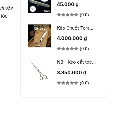
Moneycom G36
45.000 ₫
 và vẫn
(0.0)
tóc.
Kéo Chuốt Tora
CR-57B
4.000.000 ₫
(0.0)
NB- Kéo cắt tóc
TORA NB-260
3.350.000 ₫
(0.0)