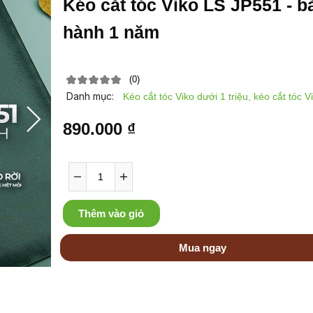
Kéo cắt tóc Viko LS JP551 - b
hành 1 năm
(0)
Danh mục:
Kéo cắt tóc Viko dưới 1 triệu, kéo cắt tóc V
890.000 ₫
Thêm vào giỏ
Mua ngay