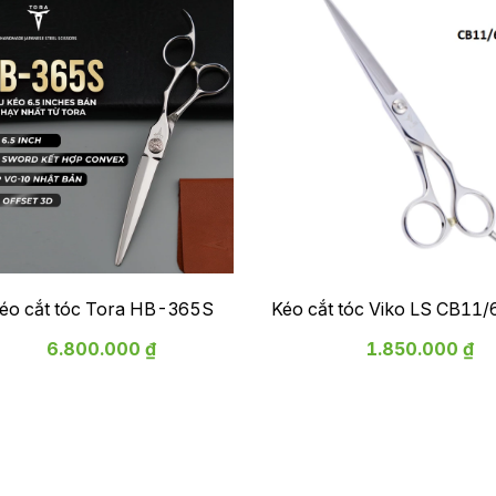
éo cắt tóc Tora HB-365S
Kéo cắt tóc Viko LS CB11/6.0
hành 2 năm
6.800.000 ₫
1.850.000 ₫