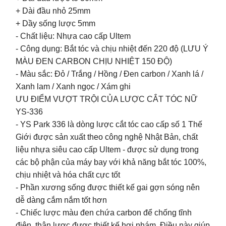
+ Dài đầu nhỏ 25mm
+ Dầy sống lược 5mm
- Chất liệu: Nhựa cao cấp Ultem
- Công dụng: Bắt tóc và chịu nhiệt đến 220 độ (LƯU Ý
MÀU ĐEN CARBON CHỊU NHIỆT 150 ĐỘ)
- Màu sắc: Đỏ / Trắng / Hồng / Đen carbon / Xanh lá /
Xanh lam / Xanh ngọc / Xám ghi
ƯU ĐIỂM VƯỢT TRỘI CỦA LƯỢC CẮT TÓC NỮ
YS-336
- YS Park 336 là dòng lược cắt tóc cao cấp số 1 Thế
Giới được sản xuất theo công nghệ Nhật Bản, chất
liệu nhựa siêu cao cấp Ultem - được sử dụng trong
các bộ phận của máy bay với khả năng bắt tóc 100%,
chịu nhiệt và hóa chất cực tốt
- Phần xương sống được thiết kế gai gợn sóng nên
dễ dàng cắm nắm tốt hơn
- Chiếc lược màu đen chứa carbon để chống tĩnh
điện, thân lược được thiết kế hơi nhám. Điều này giúp