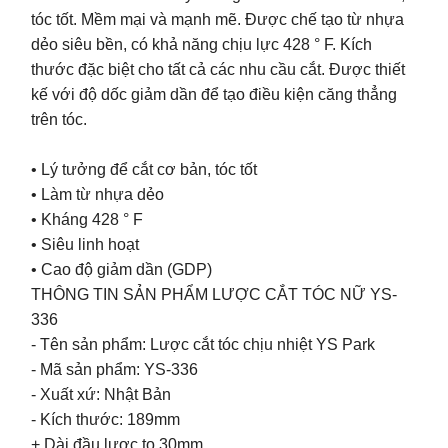
tóc tốt. Mềm mại và mạnh mẽ. Được chế tạo từ nhựa
dẻo siêu bền, có khả năng chịu lực 428 ° F. Kích
thước đặc biệt cho tất cả các nhu cầu cắt. Được thiết
kế với độ dốc giảm dần để tạo điều kiện căng thẳng
trên tóc.
• Lý tưởng để cắt cơ bản, tóc tốt
• Làm từ nhựa dẻo
• Kháng 428 ° F
• Siêu linh hoạt
• Cao độ giảm dần (GDP)
THÔNG TIN SẢN PHẨM LƯỢC CẮT TÓC NỮ YS-
336
- Tên sản phẩm: Lược cắt tóc chịu nhiệt YS Park
- Mã sản phẩm: YS-336
- Xuất xứ: Nhật Bản
- Kích thước: 189mm
+ Dài đầu lược to 30mm