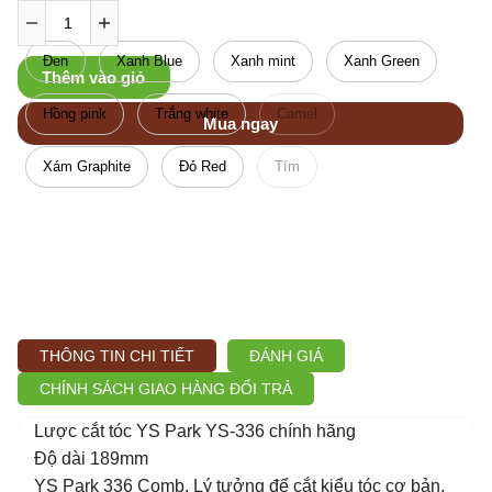
Đen
Xanh Blue
Xanh mint
Xanh Green
Thêm vào giỏ
Hồng pink
Trắng white
Camel
Mua ngay
Xám Graphite
Đỏ Red
Tím
THÔNG TIN CHI TIẾT
ĐÁNH GIÁ
CHÍNH SÁCH GIAO HÀNG ĐỔI TRẢ
Lược cắt tóc YS Park YS-336 chính hãng
Độ dài 189mm
YS Park 336 Comb. Lý tưởng để cắt kiểu tóc cơ bản,