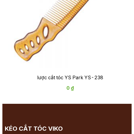
lược cắt tóc YS Park YS-238
0 ₫
KÉO CẮT TÓC VIKO