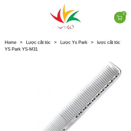
0
Home
>
Lược cắt tóc
>
Lược Ys Park
>
lược cắt tóc
YS Park YS-M31