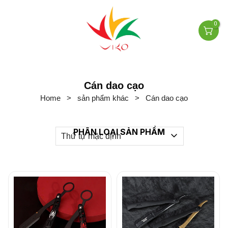
0
Cán dao cạo
Home
>
sản phẩm khác
>
Cán dao cạo
PHÂN LOẠI SẢN PHẨM
Thứ tự mặc định