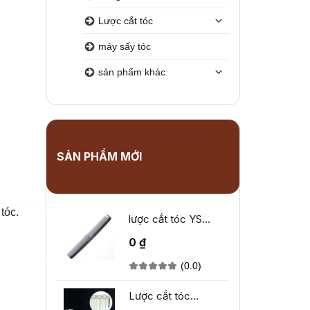
Lược cắt tóc
máy sấy tóc
sản phẩm khác
SẢN PHẨM MỚI
tóc.
lược cắt tóc YS
Park YS-333
0 ₫
(0.0)
Lược cắt tóc