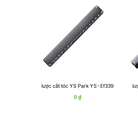
lược cắt tóc YS Park YS-Ef339
lư
0 ₫