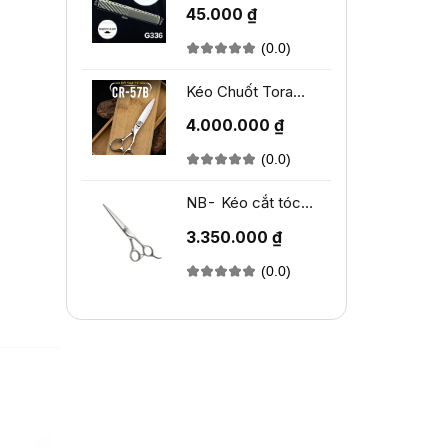
Moneycom G36
45.000 ₫
(0.0)
Kéo Chuốt Tora
CR-57B
4.000.000 ₫
(0.0)
NB- Kéo cắt tóc
TORA NB-260
3.350.000 ₫
(0.0)