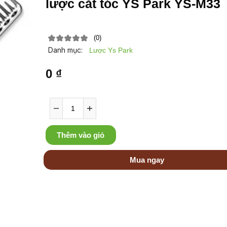
lược cắt tóc YS Park YS-M33
(0)
Danh mục:
Lược Ys Park
0 ₫
Thêm vào giỏ
Mua ngay