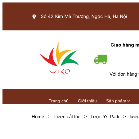
Số 42 Kim Mã Thượng, Ngọc Hà, Hà Nội
Giao hàng m
Với đơn hàng 
Trang chủ
Giới thiệu
Sản phẩm
Home
>
Lược cắt tóc
>
Lược Ys Park
>
lược