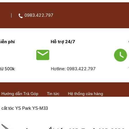
0983.422.797
iễn phí
Hỗ trợ 24/7
từ 500k
Hotline: 0983.422.797
Hướng dẫn Trả Góp
Tin tức
Hệ thống cửa hàng
 cắt tóc YS Park YS-M33