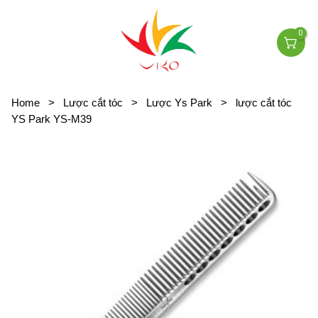
0
Home
>
Lược cắt tóc
>
Lược Ys Park
>
lược cắt tóc
YS Park YS-M39