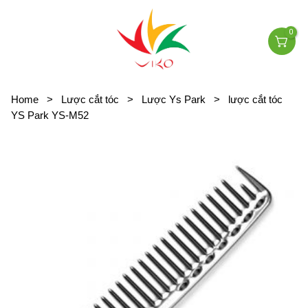
0
Home
>
Lược cắt tóc
>
Lược Ys Park
>
lược cắt tóc
YS Park YS-M52