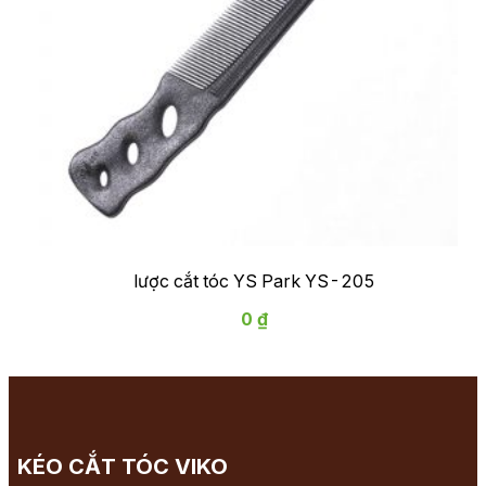
lược cắt tóc YS Park YS-205
0 ₫
KÉO CẮT TÓC VIKO