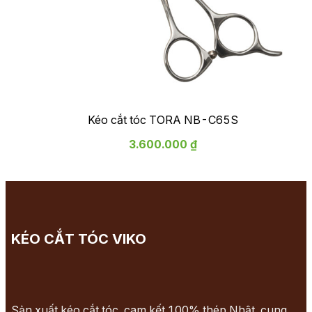
Kéo cắt tóc TORA NB-C65S
3.600.000 ₫
KÉO CẮT TÓC VIKO
Sản xuất kéo cắt tóc, cam kết 100% thép Nhật, cung