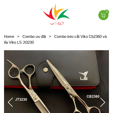
0
Home
>
Combo ưu đãi
>
Combo kéo cắt Viko Cb2360 và
tỉa Viko LS Jt3230