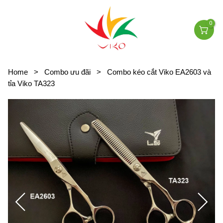
0
Home
>
Combo ưu đãi
>
Combo kéo cắt Viko EA2603 và
tỉa Viko TA323