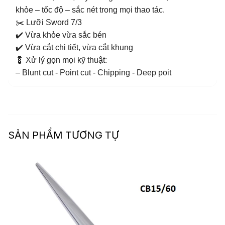
khỏe – tốc độ – sắc nét trong mọi thao tác.
✂️ Lưỡi Sword 7/3
✔️ Vừa khỏe vừa sắc bén
✔️ Vừa cắt chi tiết, vừa cắt khung
💈 Xử lý gọn mọi kỹ thuật:
– Blunt cut - Point cut - Chipping - Deep poit
SẢN PHẨM TƯƠNG TỰ