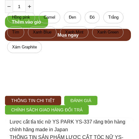
Hồng pink
Camel
Đen
Đỏ
Trắng
Thêm vào giỏ
Tím
Xanh Blue
Xanh Mint
Xanh Green
Mua ngay
Xám Graphite
THÔNG TIN CHI TIẾT
ĐÁNH GIÁ
CHÍNH SÁCH GIAO HÀNG ĐỔI TRẢ
Lược cắt tỉa tóc nữ YS PARK YS-337 răng tròn hàng
chính hãng made in Japan
THÔNG TIN SẢN PHẨM LƯỢC CẮT TÓC NỮ YS-