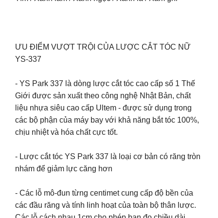
ƯU ĐIỂM VƯỢT TRỘI CỦA LƯỢC CẮT TÓC NỮ
YS-337
- YS Park 337 là dòng lược cắt tóc cao cấp số 1 Thế
Giới được sản xuất theo công nghệ Nhật Bản, chất
liệu nhựa siêu cao cấp Ultem - được sử dụng trong
các bộ phận của máy bay với khả năng bắt tóc 100%,
chịu nhiệt và hóa chất cực tốt.
- Lược cắt tóc YS Park 337 là loại cơ bản có răng tròn
nhám để giảm lực căng hơn
- Các lỗ mô-đun từng centimet cung cấp độ bền của
các đầu răng và tính linh hoạt của toàn bộ thân lược.
Các lỗ cách nhau 1cm cho phép bạn đo chiều dài