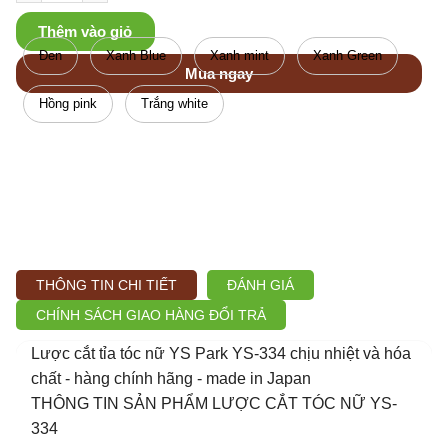
Thêm vào giỏ
Đen
Xanh Blue
Xanh mint
Xanh Green
Mua ngay
Hồng pink
Trắng white
THÔNG TIN CHI TIẾT
ĐÁNH GIÁ
CHÍNH SÁCH GIAO HÀNG ĐỔI TRẢ
Lược cắt tỉa tóc nữ YS Park YS-334 chịu nhiệt và hóa
chất - hàng chính hãng - made in Japan
THÔNG TIN SẢN PHẨM LƯỢC CẮT TÓC NỮ YS-
334