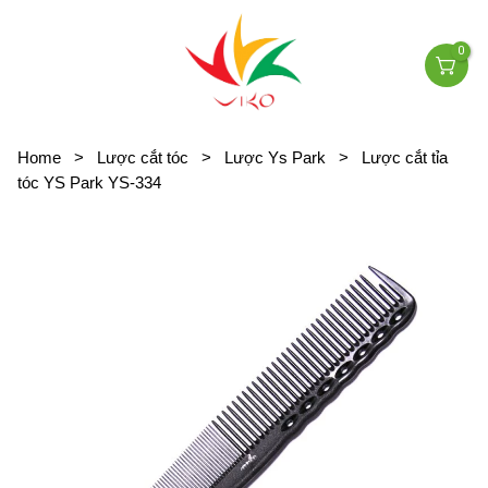
0
Home
>
Lược cắt tóc
>
Lược Ys Park
>
Lược cắt tỉa
tóc YS Park YS-334