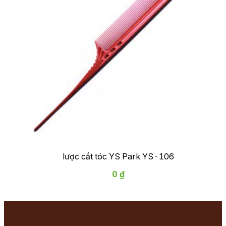
lược cắt tóc YS Park YS-106
0 ₫