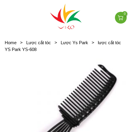
0
Home
>
Lược cắt tóc
>
Lược Ys Park
>
lược cắt tóc
YS Park YS-608