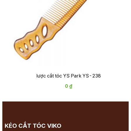
lược cắt tóc YS Park YS-238
0 ₫
KÉO CẮT TÓC VIKO