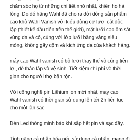
chăm sóc họ từ những chi tiết nhỏ nhất, khiến họ hài
lòng. Do dó hãng Wahl đã cho ra đời dòng sản phẩm
cạo khô Wahl Vanish với kiểu động cơ lưỡi cắt độc
lập (thiết kế đầu tiên trên thế giới), mặt lưỡi cạo ôm sát
vùng da và cổ, cùng với lớp lưỡi bằng vàng siêu
mỏng, không gây cộm và kích ứng da của khách hàng.
máy cạo Wahl vanish có bộ lưỡi thay thế vô cùng tiện
lợi, dễ tháo lắp và vệ sinh. Tiết kiệm chi phí và thời
gian cho người thợ bận rộn.
Với công nghệ pin Lithium ion mới nhất, máy cạo
Wahl vanish có thời gian sử dụng lên tới 2h liên tục
cho một lần sạc.
Đèn Led thông minh báo khi sắp hết pin và sạc đầy.
Tính năng cá nhân hóa nếu sử dụng cá nhân, mang đi