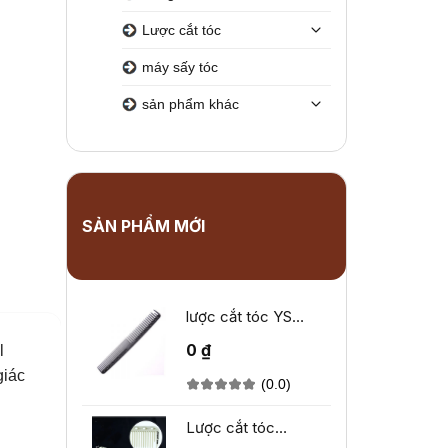
Lược cắt tóc
máy sấy tóc
sản phẩm khác
SẢN PHẨM MỚI
lược cắt tóc YS
Park YS-333
0 ₫
l
giác
(0.0)
Lược cắt tóc