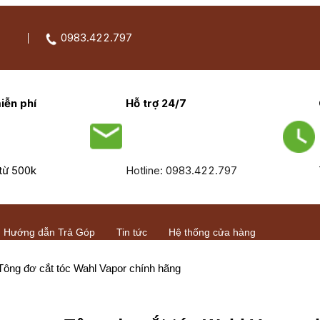
0983.422.797
iễn phí
Hỗ trợ 24/7
từ 500k
Hotline: 0983.422.797
Hướng dẫn Trả Góp
Tin tức
Hệ thống cửa hàng
Tông đơ cắt tóc Wahl Vapor chính hãng