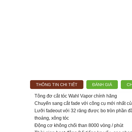
THÔNG TIN CHI TIẾT
ĐÁNH GIÁ
CH
Tông đơ cắt tóc Wahl Vapor chính hãng
Chuyển sang cắt fade với công cụ mới nhất c
Lưỡi fadeout với 32 răng được bo tròn phần đ
thoáng, xông tóc
Động cơ không chổi than 8000 vòng / phút