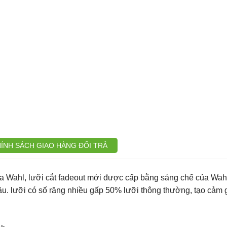
ÍNH SÁCH GIAO HÀNG ĐỔI TRẢ
ủa Wahl, lưỡi cắt fadeout mới được cấp bằng sáng chế của Wah
ầu. lưỡi có số răng nhiều gấp 50% lưỡi thông thường, tạo cảm 