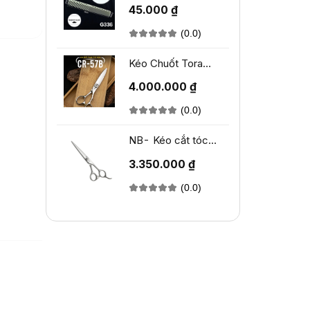
Moneycom G36
45.000 ₫
(0.0)
Kéo Chuốt Tora
CR-57B
4.000.000 ₫
(0.0)
NB- Kéo cắt tóc
TORA NB-260
3.350.000 ₫
(0.0)