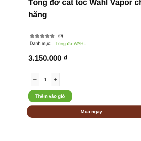
Tông đơ cắt tóc Wahl Vapor c
hãng
(0)
Danh mục:
Tông đơ WAHL
3.150.000 ₫
Thêm vào giỏ
Mua ngay