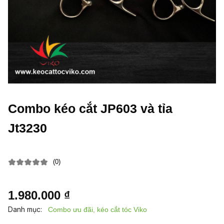
Combo kéo cắt JP603 và tỉa
Jt3230
(0)
1.980.000 ₫
Danh mục:
Combo ưu đãi, kéo cắt tóc Viko