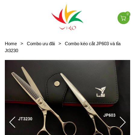
0
Home
>
Combo ưu đãi
>
Combo kéo cắt JP603 và tỉa
Jt3230