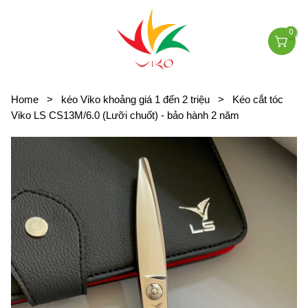
0
Home
>
kéo Viko khoảng giá 1 đến 2 triệu
>
Kéo cắt tóc
Viko LS CS13M/6.0 (Lưỡi chuốt) - bảo hành 2 năm