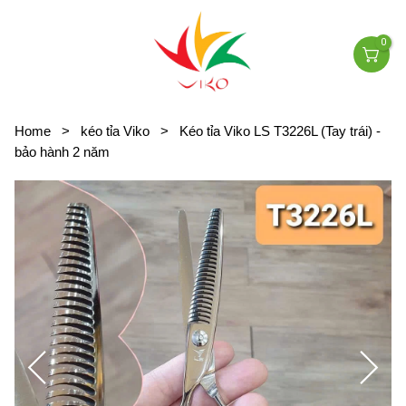
0
Home
>
kéo tỉa Viko
>
Kéo tỉa Viko LS T3226L (Tay trái) -
bảo hành 2 năm