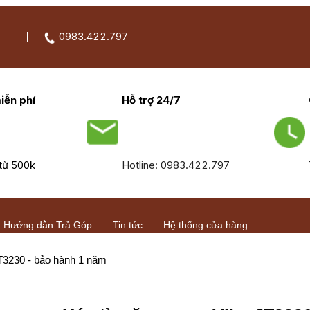
0983.422.797
iễn phí
Hỗ trợ 24/7
từ 500k
Hotline: 0983.422.797
Hướng dẫn Trả Góp
Tin tức
Hệ thống cửa hàng
JT3230 - bảo hành 1 năm