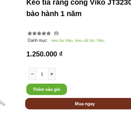
Kéo tỉa răng cong Viko JT3230 -
bảo hành 1 năm
(0)
Danh mục:
kéo tỉa Viko, kéo cắt tóc Viko
1.250.000 ₫
Thêm vào giỏ
Mua ngay