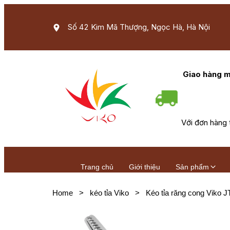
Số 42 Kim Mã Thượng, Ngọc Hà, Hà Nội
Giao hàng m
Với đơn hàng 
Trang chủ
Giới thiệu
Sản phẩm
Home
>
kéo tỉa Viko
>
Kéo tỉa răng cong Viko 