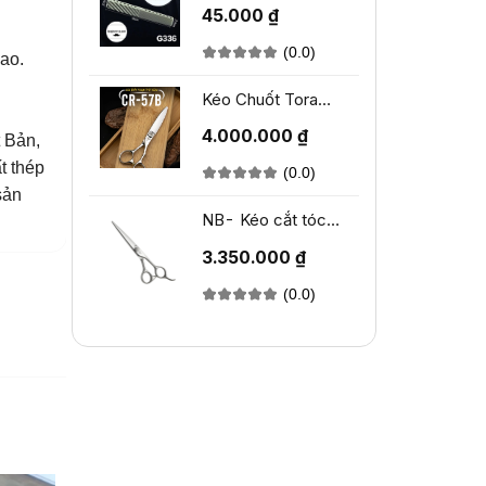
Moneycom G36
45.000 ₫
(0.0)
cao.
Kéo Chuốt Tora
CR-57B
4.000.000 ₫
t Bản,
t thép
(0.0)
sản
NB- Kéo cắt tóc
TORA NB-260
3.350.000 ₫
(0.0)