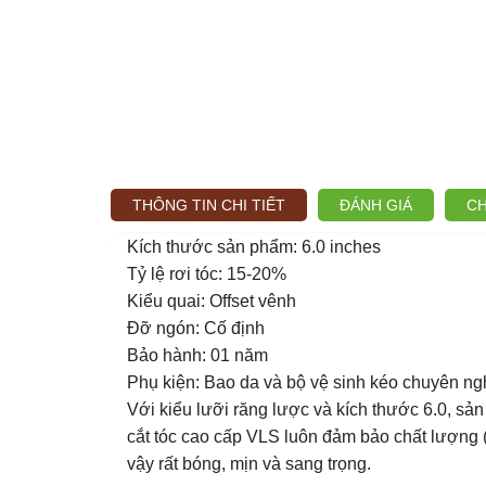
THÔNG TIN CHI TIẾT
ĐÁNH GIÁ
CH
Kích thước sản phẩm: 6.0 inches
Tỷ lệ rơi tóc: 15-20%
Kiểu quai: Offset vênh
Đỡ ngón: Cố định
Bảo hành: 01 năm
Phụ kiện: Bao da và bộ vệ sinh kéo chuyên ng
Với kiểu lưỡi răng lược và kích thước 6.0, sả
cắt tóc cao cấp VLS luôn đảm bảo chất lượng 
vậy rất bóng, mịn và sang trọng.