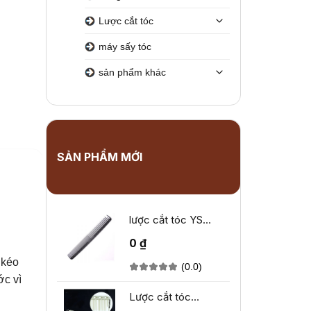
Lược cắt tóc
máy sấy tóc
sản phẩm khác
SẢN PHẨM MỚI
lược cắt tóc YS
Park YS-333
0 ₫
 kéo
(0.0)
ớc vì
Lược cắt tóc