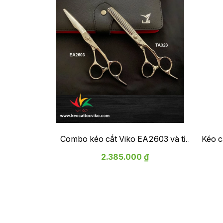
Combo kéo cắt Viko EA2603 và tỉa
Kéo cắ
Viko TA323
2.385.000 ₫